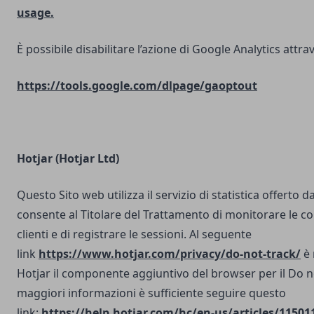
usage.
È possibile disabilitare l’azione di Google Analytics attrav
https://tools.google.com/dlpage/gaoptout
Hotjar (Hotjar Ltd)
Questo Sito web utilizza il servizio di statistica offerto d
consente al Titolare del Trattamento di monitorare le co
clienti e di registrare le sessioni. Al seguente
link
https://www.hotjar.com/privacy/do-not-track/
è 
Hotjar il componente aggiuntivo del browser per il Do n
maggiori informazioni è sufficiente seguire questo
link:
https://help.hotjar.com/hc/en-us/articles/11501