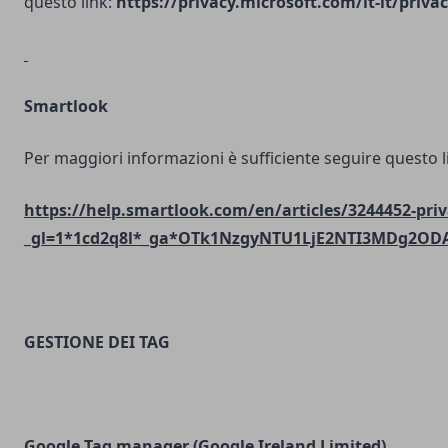
questo link:
https://privacy.microsoft.com/it-it/priv
Smartlook
Per maggiori informazioni è sufficiente seguire questo l
https://help.smartlook.com/en/articles/3244452-priv
_gl=1*1cd2q8l*_ga*OTk1NzgyNTU1LjE2NTI3MDg2O
GESTIONE DEI TAG
Google Tag manager (Google Ireland Limited)