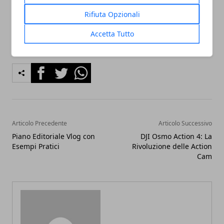
concetto di perfezione
Rifiuta Opzionali
Accetta Tutto
Facebook
Twitter
Whatsapp
Articolo Precedente
Articolo Successivo
Piano Editoriale Vlog con
DJI Osmo Action 4: La
Esempi Pratici
Rivoluzione delle Action
Cam