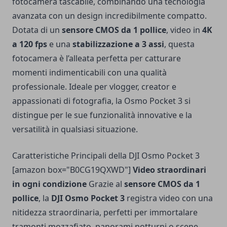
fotocamera tascabile, combinando una tecnologia
avanzata con un design incredibilmente compatto.
Dotata di un
sensore CMOS da 1 pollice
, video in
4K
a 120 fps
e una
stabilizzazione a 3 assi
, questa
fotocamera è l’alleata perfetta per catturare
momenti indimenticabili con una qualità
professionale. Ideale per vlogger, creator e
appassionati di fotografia, la Osmo Pocket 3 si
distingue per le sue funzionalità innovative e la
versatilità in qualsiasi situazione.
Caratteristiche Principali della DJI Osmo Pocket 3
[amazon box="B0CG19QXWD"]
Video straordinari
in ogni condizione
Grazie al
sensore CMOS da 1
pollice
, la
DJI Osmo Pocket 3
registra video con una
nitidezza straordinaria, perfetti per immortalare
tramonti mozzafiato, panorami notturni o scene