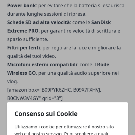
Power bank
: per evitare che la batteria si esaurisca
durante lunghe sessioni di ripresa.
Schede SD ad alta velocità
: come le
SanDisk
Extreme PRO
, per garantire velocità di scrittura e
spazio sufficiente.
Filtri per lenti
: per regolare la luce e migliorare la
qualità dei tuoi video.
Microfoni esterni compatibili
: come il
Rode
Wireless GO
, per una qualità audio superiore nei
vlog.
[amazon box="B09PYK6ZHC, B09X7FXHVJ,
B0CNW3V4GY" grid="3"]
Consenso sui Cookie
Consigli utili
Utilizziamo i cookie per ottimizzare il nostro sito
Conosci il tuo modello
: assicurati che gli accessori
web e il nostro servizio. Puoi scegliere a quali