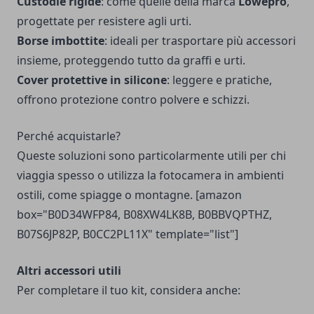
Custodie rigide
: come quelle della marca
Lowepro
,
progettate per resistere agli urti.
Borse imbottite
: ideali per trasportare più accessori
insieme, proteggendo tutto da graffi e urti.
Cover protettive in silicone
: leggere e pratiche,
offrono protezione contro polvere e schizzi.
Perché acquistarle?
Queste soluzioni sono particolarmente utili per chi
viaggia spesso o utilizza la fotocamera in ambienti
ostili, come spiagge o montagne. [amazon
box="B0D34WFP84, B08XW4LK8B, B0BBVQPTHZ,
B07S6JP82P, B0CC2PL11X" template="list"]
Altri accessori utili
Per completare il tuo kit, considera anche: