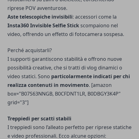
riprese POV avventurose.
Aste telescopiche invisibili
: accessori come la
Insta360 Invisible Selfie Stick
scompaiono nel
video, offrendo un effetto di fotocamera sospesa.
Perché acquistarli?
I supporti garantiscono stabilità e offrono nuove
possibilità creative, che si tratti di vlog dinamici o
video statici. Sono
particolarmente indicati per chi
realizza contenuti in movimento
. [amazon
box="B07S63NNGB, B0CFDNT1LR, B0DBGY3K4P"
grid="3"]
Treppiedi per scatti stabili
I treppiedi sono l’alleato perfetto per riprese statiche
e video professionali. Ecco alcune opzioni: