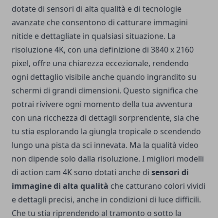
dotate di sensori di alta qualità e di tecnologie
avanzate che consentono di catturare immagini
nitide e dettagliate in qualsiasi situazione. La
risoluzione 4K, con una definizione di 3840 x 2160
pixel, offre una chiarezza eccezionale, rendendo
ogni dettaglio visibile anche quando ingrandito su
schermi di grandi dimensioni. Questo significa che
potrai rivivere ogni momento della tua avventura
con una ricchezza di dettagli sorprendente, sia che
tu stia esplorando la giungla tropicale o scendendo
lungo una pista da sci innevata. Ma la qualità video
non dipende solo dalla risoluzione. I migliori modelli
di action cam 4K sono dotati anche di
sensori di
immagine di alta qualità
che catturano colori vividi
e dettagli precisi, anche in condizioni di luce difficili.
Che tu stia riprendendo al tramonto o sotto la