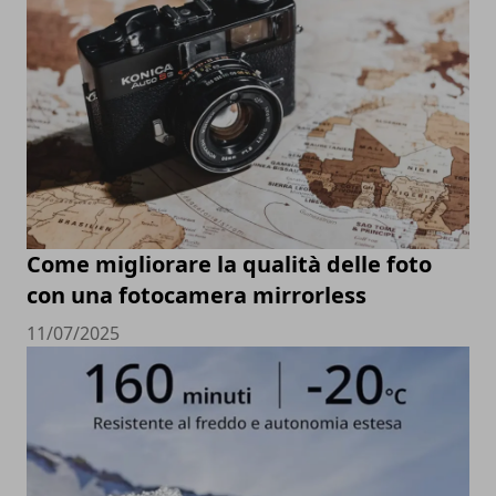
Come migliorare la qualità delle foto
con una fotocamera mirrorless
11/07/2025