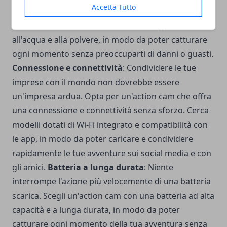
Accetta Tutto
costruita per resistere alle sfide più estreme. Cerca
modelli che siano robusti e resistenti agli urti,
all'acqua e alla polvere, in modo da poter catturare
ogni momento senza preoccuparti di danni o guasti.
Connessione e connettività
: Condividere le tue
imprese con il mondo non dovrebbe essere
un'impresa ardua. Opta per un'action cam che offra
una connessione e connettività senza sforzo. Cerca
modelli dotati di Wi-Fi integrato e compatibilità con
le app, in modo da poter caricare e condividere
rapidamente le tue avventure sui social media e con
gli amici.
Batteria a lunga durata
: Niente
interrompe l'azione più velocemente di una batteria
scarica. Scegli un'action cam con una batteria ad alta
capacità e a lunga durata, in modo da poter
catturare ogni momento della tua avventura senza