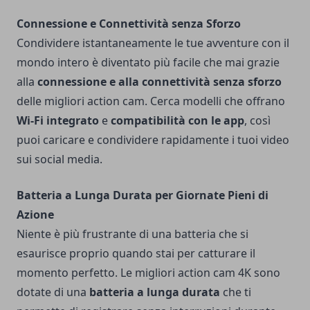
Connessione e Connettività senza Sforzo
Condividere istantaneamente le tue avventure con il
mondo intero è diventato più facile che mai grazie
alla
connessione e alla connettività senza sforzo
delle migliori action cam. Cerca modelli che offrano
Wi-Fi integrato
e
compatibilità con le app
, così
puoi caricare e condividere rapidamente i tuoi video
sui social media.
Batteria a Lunga Durata per Giornate Pieni di
Azione
Niente è più frustrante di una batteria che si
esaurisce proprio quando stai per catturare il
momento perfetto. Le migliori action cam 4K sono
dotate di una
batteria a lunga durata
che ti