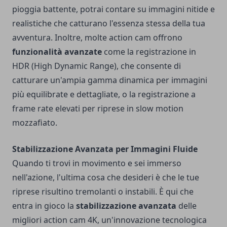
pioggia battente, potrai contare su immagini nitide e
realistiche che catturano l'essenza stessa della tua
avventura. Inoltre, molte action cam offrono
funzionalità avanzate
come la registrazione in
HDR (High Dynamic Range), che consente di
catturare un'ampia gamma dinamica per immagini
più equilibrate e dettagliate, o la registrazione a
frame rate elevati per riprese in slow motion
mozzafiato.
Stabilizzazione Avanzata per Immagini Fluide
Quando ti trovi in ​​movimento e sei immerso
nell'azione, l'ultima cosa che desideri è che le tue
riprese risultino tremolanti o instabili. È qui che
entra in gioco la
stabilizzazione avanzata
delle
migliori action cam 4K, un'innovazione tecnologica