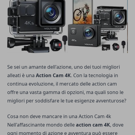
Se sei un amante dell'azione, uno dei tuoi migliori
alleati è una
Action Cam 4K
. Con la tecnologia in
continua evoluzione, il
mercato delle action cam
offre una vasta gamma di opzioni, ma quali sono le
migliori per soddisfare le tue esigenze avventurose?
Cosa non deve mancare in una Action Cam 4k
Nell'affascinante mondo delle
action cam 4K
, dove
ogni momento di azione e avventura può essere