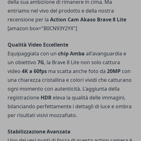
della sua ambizione di rimanere in cima. Ma
entriamo nel vivo del prodotto e della nostra
recensione per la
Action Cam Akaso Brave 8 Lite
[amazon box="B0CN93Y2YX"]
Qualità Video Eccellente
Equipaggiata con un
chip Amba
all'avanguardia e
un obiettivo
7G
, la Brave 8 Lite non solo cattura
video
4K a 60fps
ma scatta anche foto da
20MP
con
una chiarezza cristallina e colori vividi che catturano
ogni momento con autenticità. L'aggiunta della
registrazione
HDR
eleva la qualità delle immagini,
bilanciando perfettamente i dettagli di luce e ombra
per risultati visivi mozzafiato.
Stabilizzazione Avanzata
Uno dei veri punti di forza di questa action camera è