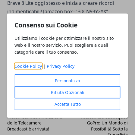
Brave 8 Lite oggi stesso e inizia a creare ricordi
indimenticabili! [amazon box="B0CN93Y2YX"
template="list"] Se vuoi valutare altri modelli dello
Consenso sui Cookie
stesso brand
Akaso Brave visita questa pagina
prodotti con recensioni
.
Utilizziamo i cookie per ottimizzare il nostro sito
web e il nostro servizio. Puoi scegliere a quali
categorie dare il tuo consenso.
Cookie Policy
|
Privacy Policy
Facebook
Twitter
Whatsapp
Personalizza
Rifiuta Opzionali
Accetta Tutto
Articolo Precedente
Articolo Successivo
Proton Cam: La Rivoluzione
Fotocamera subacquea
delle Telecamere
GoPro: Un Mondo di
Broadcast è arrivata!
Possibilità Sotto la
Superficie