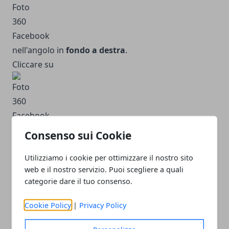
nell'angolo in
fondo a destra
.
Cliccare su
.
Consenso sui Cookie
Clicca per deselezionare la casella accanto a
Mostra
Utilizziamo i cookie per ottimizzare il nostro sito
come foto a 360 gradi
.
web e il nostro servizio. Puoi scegliere a quali
Clicca su Salva.
categorie dare il tuo consenso.
A questo punto è chiaro come è possibile utilizzare
Facebook per ottenere delle spettacolari foto a 360°.
Cookie Policy
|
Privacy Policy
Non bisogna essere degli esperti di tecnologia, ma è