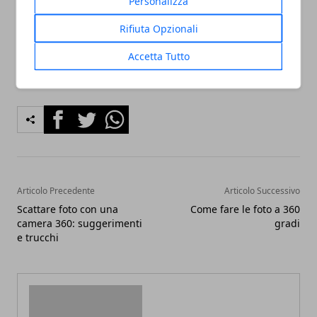
sufficiente utilizzare solamente i dispositivi e le
Personalizza
applicazioni giuste.
Rifiuta Opzionali
Accetta Tutto
Facebook
Twitter
Whatsapp
Articolo Precedente
Articolo Successivo
Scattare foto con una
Come fare le foto a 360
camera 360: suggerimenti
gradi
e trucchi